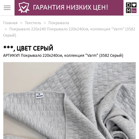
ГАРАНТИЯ НИЗКИХ ЦЕН!
Toggle
navigation
Главная
Текстиль
Покрывала
Покрывало 220x240 Покрывало 220х240см, коллекция "Varm" (3582
Серый)
***, ЦВЕТ СЕРЫЙ
АРТИКУЛ Покрывало 220х240см, коллекция "Varm" (3582 Серый)