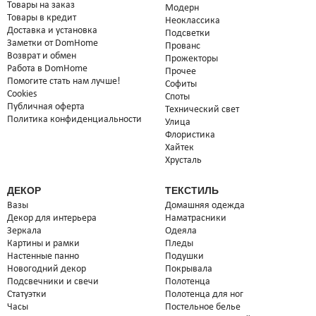
Товары на заказ
Модерн
Товары в кредит
Неоклассика
Доставка и установка
Подсветки
Заметки от DomHome
Прованс
Возврат и обмен
Прожекторы
Работа в DomHome
Прочее
Помогите стать нам лучше!
Софиты
Cookies
Споты
Публичная оферта
Технический свет
Политика конфиденциальности
Улица
Флористика
Хайтек
Хрусталь
ДЕКОР
ТЕКСТИЛЬ
Вазы
Домашняя одежда
Декор для интерьера
Наматрасники
Зеркала
Одеяла
Картины и рамки
Пледы
Настенные панно
Подушки
Новогодний декор
Покрывала
Подсвечники и свечи
Полотенца
Статуэтки
Полотенца для ног
Часы
Постельное белье