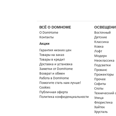
ВСЁ О DOMHOME
ОСВЕЩЕНИ
О DomHome
Восточный
Контакты
Детские
Классика
Акции
Ковка
Гарантия низких цен
Лофт
Товары на заказ
Модерн
Товары в кредит
Неоклассика
Доставка и установка
Подсветки
Заметки от DomHome
Прованс
Возврат и обмен
Прожекторы
Работа в DomHome
Прочее
Помогите стать нам лучше!
Софиты
Cookies
Споты
Публичная оферта
Технический 
Политика конфиденциальности
Улица
Флористика
Хайтек
Хрусталь