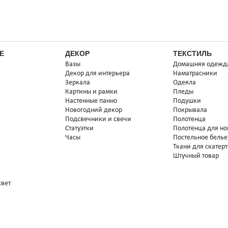
Е
ДЕКОР
ТЕКСТИЛЬ
Вазы
Домашняя одежд
Декор для интерьера
Наматрасники
Зеркала
Одеяла
Картины и рамки
Пледы
Настенные панно
Подушки
Новогодний декор
Покрывала
Подсвечники и свечи
Полотенца
Статуэтки
Полотенца для но
Часы
Постельное белье
Ткани для скатер
Штучный товар
свет