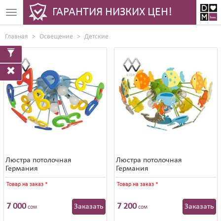
ГАРАНТИЯ НИЗКИХ ЦЕН!
Toggle
navigation
Главная
Освещение
Детские
Люстра потолочная
Люстра потолочная
Германия
Германия
Товар на заказ
*
Товар на заказ
*
7 000
7 200
Заказать
Заказать
сом
сом