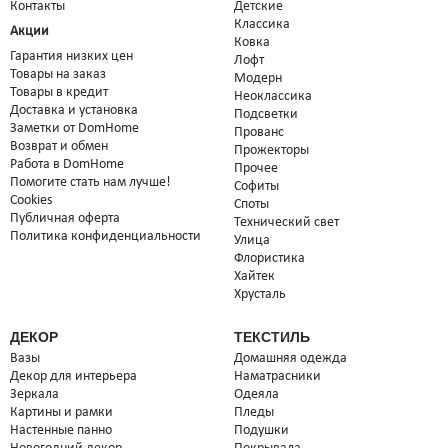
Контакты
Детские
Классика
Акции
Ковка
Гарантия низких цен
Лофт
Товары на заказ
Модерн
Товары в кредит
Неоклассика
Доставка и установка
Подсветки
Заметки от DomHome
Прованс
Возврат и обмен
Прожекторы
Работа в DomHome
Прочее
Помогите стать нам лучше!
Софиты
Cookies
Споты
Публичная оферта
Технический свет
Политика конфиденциальности
Улица
Флористика
Хайтек
Хрусталь
ДЕКОР
ТЕКСТИЛЬ
Вазы
Домашняя одежда
Декор для интерьера
Наматрасники
Зеркала
Одеяла
Картины и рамки
Пледы
Настенные панно
Подушки