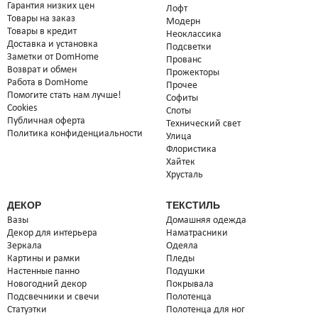
Гарантия низких цен
Лофт
Товары на заказ
Модерн
Товары в кредит
Неоклассика
Доставка и установка
Подсветки
Заметки от DomHome
Прованс
Возврат и обмен
Прожекторы
Работа в DomHome
Прочее
Помогите стать нам лучше!
Софиты
Cookies
Споты
Публичная оферта
Технический свет
Политика конфиденциальности
Улица
Флористика
Хайтек
Хрусталь
ДЕКОР
ТЕКСТИЛЬ
Вазы
Домашняя одежда
Декор для интерьера
Наматрасники
Зеркала
Одеяла
Картины и рамки
Пледы
Настенные панно
Подушки
Новогодний декор
Покрывала
Подсвечники и свечи
Полотенца
Статуэтки
Полотенца для ног