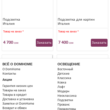
Подсветка
Подсветка для картин
Италия
Италия
Товар на заказ
*
Товар на заказ
*
4 700
7 400
Заказать
Заказать
сом
сом
ВСЁ О DOMHOME
ОСВЕЩЕНИЕ
О DomHome
Восточный
Контакты
Детские
Классика
Акции
Ковка
Гарантия низких цен
Лофт
Товары на заказ
Модерн
Товары в кредит
Неоклассика
Доставка и установка
Подсветки
Заметки от DomHome
Прованс
Возврат и обмен
Прожекторы