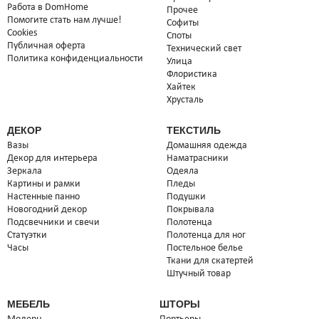
Подсветка для картин
Подсветка для картин
Работа в DomHome
Прочее
Италия
Италия
Помогите стать нам лучше!
Софиты
Cookies
Споты
Товар в наличии на складе
Товар на заказ
*
Публичная оферта
на складе 5 шт
Технический свет
Политика конфиденциальности
Улица
10 500
4 700
Купить
Заказать
сом
сом
Флористика
Хайтек
Хрусталь
ДЕКОР
ТЕКСТИЛЬ
Вазы
Домашняя одежда
Декор для интерьера
Наматрасники
Зеркала
Одеяла
Картины и рамки
Пледы
Настенные панно
Подушки
Новогодний декор
Покрывала
Подсвечники и свечи
Полотенца
Статуэтки
Полотенца для ног
Часы
Постельное белье
Ткани для скатертей
Подсветка
Подсветка
Штучный товар
Италия
Италия
Товар на заказ
*
Товар на заказ
*
МЕБЕЛЬ
ШТОРЫ