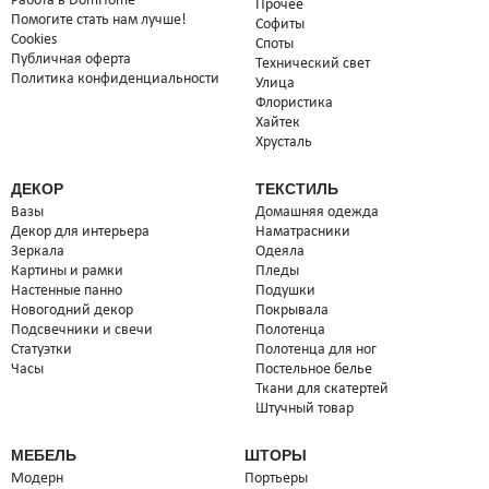
Работа в DomHome
Прочее
Италия
Германия
Помогите стать нам лучше!
Софиты
Cookies
Споты
Товар в наличии на складе
Товар в наличии на складе
Публичная оферта
на складе 1 шт
Технический свет
на складе 3 шт
38 000 сом
7 500 сом
Политика конфиденциальности
Улица
38 000 сом
7 500 сом
Купить
Купить
7 600
3 750
Флористика
сом
сом
Хайтек
Хрусталь
30%
30%
ДЕКОР
ТЕКСТИЛЬ
Вазы
Домашняя одежда
Декор для интерьера
Наматрасники
Зеркала
Одеяла
Картины и рамки
Пледы
Настенные панно
Подушки
Новогодний декор
Покрывала
Подсвечники и свечи
Полотенца
Статуэтки
Полотенца для ног
Часы
Постельное белье
Ткани для скатертей
Люстра подвесная
Бра
Штучный товар
Италия
Италия
Товар в наличии на складе
Товар в наличии на складе
МЕБЕЛЬ
ШТОРЫ
на складе 1 шт
на складе 2 шт
Модерн
Портьеры
11 500 сом
15 500 сом