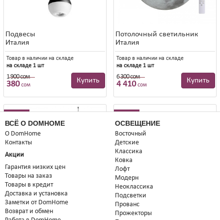
Подвесы
Потолочный светильник
Италия
Италия
Товар в наличии на складе
Товар в наличии на складе
на складе 1 шт
на складе 1 шт
1 900 сом
6 300 сом
1 900 сом
6 300 сом
Купить
Купить
380
4 410
сом
сом
80%
50%
ВСЁ О DOMHOME
ОСВЕЩЕНИЕ
О DomHome
Восточный
Контакты
Детские
Классика
Акции
Ковка
Гарантия низких цен
Лофт
Товары на заказ
Модерн
Товары в кредит
Неоклассика
Доставка и установка
Подсветки
Заметки от DomHome
Прованс
Возврат и обмен
Прожекторы
Подвесы
Люстра потолочная