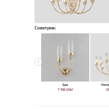
Советуем:
<
Бра
Люст
7 700 СОМ
5