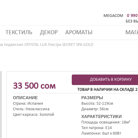
MEGACOM
0 990
БЕЗ В
ТЕКСТИЛЬ
ДЕКОР
АРОМАТЫ
МАГ
а подвесная CRYSTAL LUX Люстра SECRET SP6 GOLD
ДОБАВИТЬ В КОРЗИНУ
33 500 сом
ТОВАР В НАЛИЧИИ НА СКЛАДЕ 2
ОПИСАНИЕ
РАЗМЕРЫ
Страна
Испания
Высота
52-119см
Стиль
Неоклассика
Диаметр
56см
Цвет каркаса
Золотой
ХАРАКТЕРИСТИКИ
Площадь освещения
18м²
Тип патрона
E14
Лампочки
6шт x 60Вт