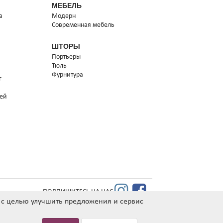
МЕБЕЛЬ
а
Модерн
Современная мебель
ШТОРЫ
Портьеры
Тюль
Фурнитура
г
тей
ПОДПИШИТЕСЬ НА НАС
а с целью улучшить предложения и сервис
РИ УСЛОВИИ НАЛИЧИЯ ТОВАРА НА СКЛАДЕ ПОСТАВЩИКА
УКАЗАННАЯ СТОИМОСТЬ ПРОДУКЦИИ ДЕЙСТВИТЕЛЬНА