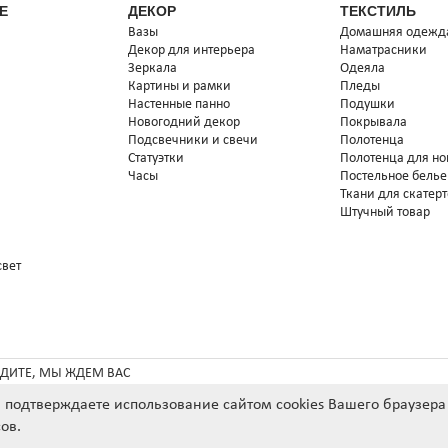
Е
ДЕКОР
ТЕКСТИЛЬ
Вазы
Домашняя одежд
Декор для интерьера
Наматрасники
Зеркала
Одеяла
Картины и рамки
Пледы
Настенные панно
Подушки
Новогодний декор
Покрывала
Подсвечники и свечи
Полотенца
Статуэтки
Полотенца для но
Часы
Постельное белье
Ткани для скатер
Штучный товар
свет
ДИТЕ, МЫ ЖДЕМ ВАС
ы подтверждаете использование сайтом cookies Вашего браузер
*
СРОК ПОСТАВКИ ТОВАРА П
ов.