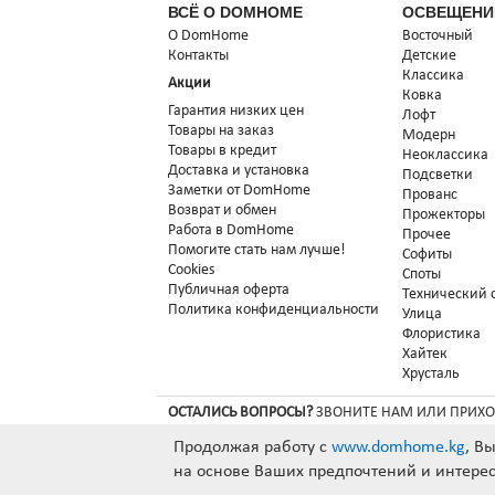
ВСЁ О DOMHOME
ОСВЕЩЕНИ
О DomHome
Восточный
Контакты
Детские
Классика
Акции
Ковка
Гарантия низких цен
Лофт
Товары на заказ
Модерн
Товары в кредит
Неоклассика
Доставка и установка
Подсветки
Заметки от DomHome
Прованс
Возврат и обмен
Прожекторы
Работа в DomHome
Прочее
Помогите стать нам лучше!
Софиты
Cookies
Споты
Публичная оферта
Технический 
Политика конфиденциальности
Улица
Флористика
Хайтек
Хрусталь
ОСТАЛИСЬ ВОПРОСЫ?
ЗВОНИТЕ НАМ ИЛИ ПРИХО
MEGACOM
0 990 97 97 99
Продолжая работу с
www.domhome.kg
, В
на основе Ваших предпочтений и интерес