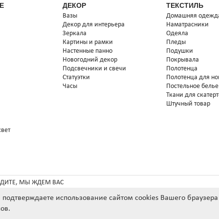
Е
ДЕКОР
ТЕКСТИЛЬ
Вазы
Домашняя одежд
Декор для интерьера
Наматрасники
Зеркала
Одеяла
Картины и рамки
Пледы
Настенные панно
Подушки
Новогодний декор
Покрывала
Подсвечники и свечи
Полотенца
Статуэтки
Полотенца для но
Часы
Постельное белье
Ткани для скатер
Штучный товар
свет
ДИТЕ, МЫ ЖДЕМ ВАС
ы подтверждаете использование сайтом cookies Вашего браузер
*
СРОК ПОСТАВКИ ТОВАРА П
ов.