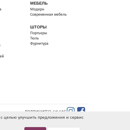
МЕБЕЛЬ
а
Модерн
Современная мебель
ШТОРЫ
Портьеры
Тюль
Фурнитура
г
тей
ПОДПИШИТЕСЬ НА НАС
а с целью улучшить предложения и сервис
РИ УСЛОВИИ НАЛИЧИЯ ТОВАРА НА СКЛАДЕ ПОСТАВЩИКА
УКАЗАННАЯ СТОИМОСТЬ ПРОДУКЦИИ ДЕЙСТВИТЕЛЬНА