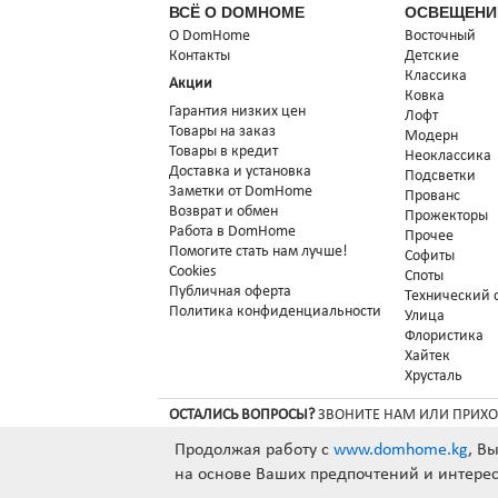
ВСЁ О DOMHOME
ОСВЕЩЕНИ
О DomHome
Восточный
Контакты
Детские
Классика
Акции
Ковка
Гарантия низких цен
Лофт
Товары на заказ
Модерн
Товары в кредит
Неоклассика
Доставка и установка
Подсветки
Заметки от DomHome
Прованс
Возврат и обмен
Прожекторы
Работа в DomHome
Прочее
Помогите стать нам лучше!
Софиты
Cookies
Споты
Публичная оферта
Технический 
Политика конфиденциальности
Улица
Флористика
Хайтек
Хрусталь
ОСТАЛИСЬ ВОПРОСЫ?
ЗВОНИТЕ НАМ ИЛИ ПРИХО
MEGACOM
0 990 97 97 99
Продолжая работу с
www.domhome.kg
, В
на основе Ваших предпочтений и интерес