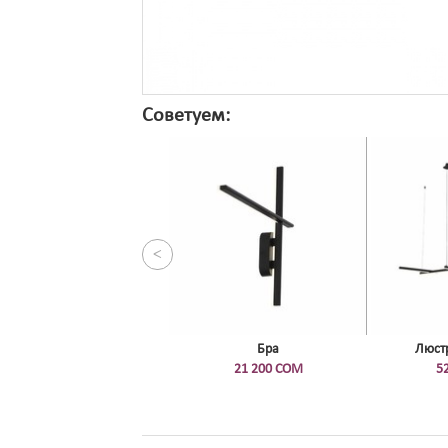
Советуем:
<
Бра
Люст
21 200 СОМ
5