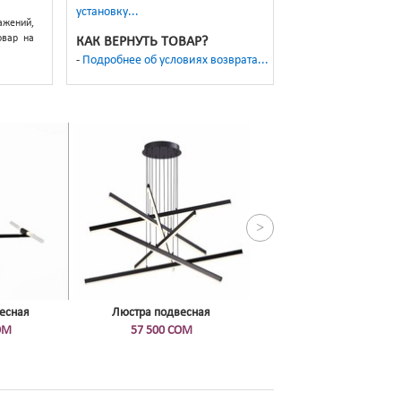
установку...
жений,
овар на
КАК ВЕРНУТЬ ТОВАР?
Подробнее об условиях возврата...
>
есная
Люстра подвесная
ОМ
57 500 СОМ