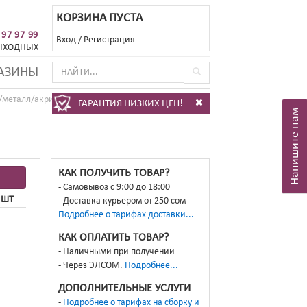
КОРЗИНА ПУСТА
 97 97 99
Вход
/
Регистрация
ЫХОДНЫХ
АЗИНЫ
металл/акрил IP20 LED 10W 3500K 220V TINY
ГАРАНТИЯ НИЗКИХ ЦЕН!
Напишите нам
КАК ПОЛУЧИТЬ ТОВАР?
Самовывоз с 9:00 до 18:00
 ШТ
Доставка курьером от 250 сом
Подробнее о тарифах доставки...
КАК ОПЛАТИТЬ ТОВАР?
Наличными при получении
Через ЭЛСОМ.
Подробнее...
ДОПОЛНИТЕЛЬНЫЕ УСЛУГИ
Подробнее о тарифах на сборку и