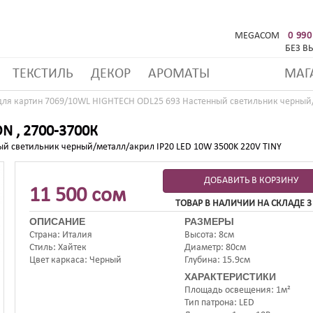
MEGACOM
0 990
БЕЗ В
ТЕКСТИЛЬ
ДЕКОР
АРОМАТЫ
МАГ
для картин 7069/10WL HIGHTECH ODL25 693 Настенный светильник черный/
 , 2700-3700К
й светильник черный/металл/акрил IP20 LED 10W 3500K 220V TINY
ДОБАВИТЬ В КОРЗИНУ
11 500 сом
ТОВАР В НАЛИЧИИ НА СКЛАДЕ 3
ОПИСАНИЕ
РАЗМЕРЫ
Страна
Италия
Высота
8см
Стиль
Хайтек
Диаметр
80см
Цвет каркаса
Черный
Глубина
15.9см
ХАРАКТЕРИСТИКИ
Площадь освещения
1м²
Тип патрона
LED