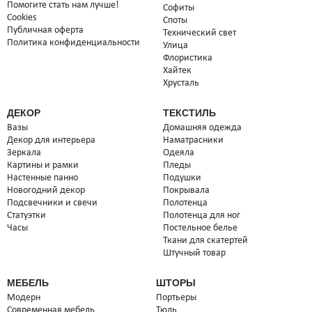
Помогите стать нам лучше!
Софиты
Cookies
Споты
Публичная оферта
Технический свет
Политика конфиденциальности
Улица
Флористика
Хайтек
Хрусталь
ДЕКОР
ТЕКСТИЛЬ
Вазы
Домашняя одежда
Декор для интерьера
Наматрасники
Зеркала
Одеяла
Картины и рамки
Пледы
Настенные панно
Подушки
Новогодний декор
Покрывала
Подсвечники и свечи
Полотенца
Статуэтки
Полотенца для ног
Часы
Постельное белье
Ткани для скатертей
Штучный товар
МЕБЕЛЬ
ШТОРЫ
Модерн
Портьеры
Современная мебель
Тюль